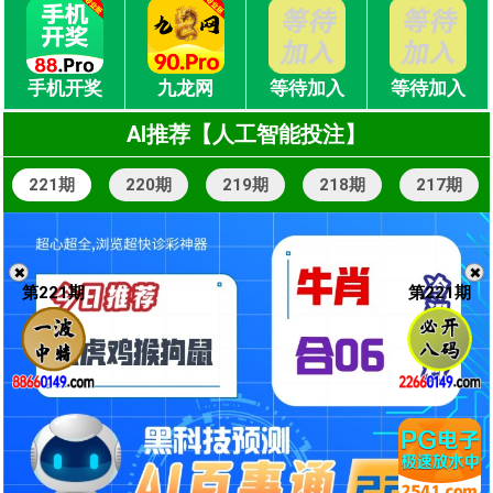
手机开奖
九龙网
等待加入
等待加入
AI推荐【人工智能投注】
221期
220期
219期
218期
217期
✖️
✖️
第
221
期
第
221
期