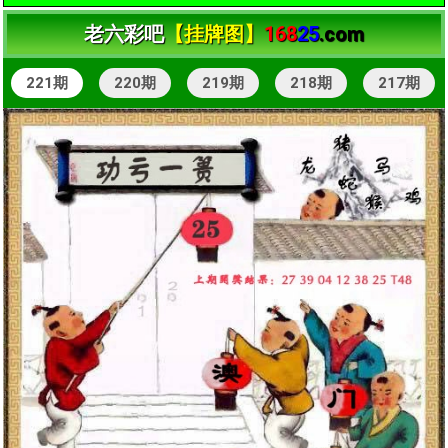
老六彩吧
【挂牌图】
168
25
.com
221期
220期
219期
218期
217期