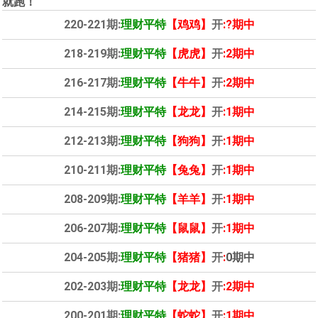
就跑！
220-221期:
理财平特
【鸡鸡】
开
:?期中
218-219期:
理财平特
【虎虎】
开
:2期中
216-217期:
理财平特
【牛牛】
开
:2期中
214-215期:
理财平特
【龙龙】
开
:1期中
212-213期:
理财平特
【狗狗】
开
:1期中
210-211期:
理财平特
【兔兔】
开
:1期中
208-209期:
理财平特
【羊羊】
开
:1期中
206-207期:
理财平特
【鼠鼠】
开
:1期中
204-205期:
理财平特
【猪猪】
开
:
0期中
202-203期:
理财平特
【龙龙】
开
:2期中
200-201期:
理财平特
【蛇蛇】
开
:1期中