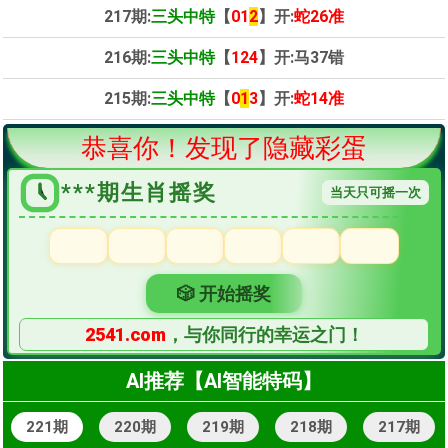
217期:
三头中特
【
01
2
】开:
蛇26准
216期:
三头中特
【
124
】开:
马37错
215期:
三头中特
【
0
1
3
】开:
蛇14准
恭喜你！发现了隐藏彩蛋
***
期生肖摇奖
当天只可摇一次
🎲 开始摇奖
2541.com
，与你同行的幸运之门！
AI推荐【AI智能特码】
221期
220期
219期
218期
217期