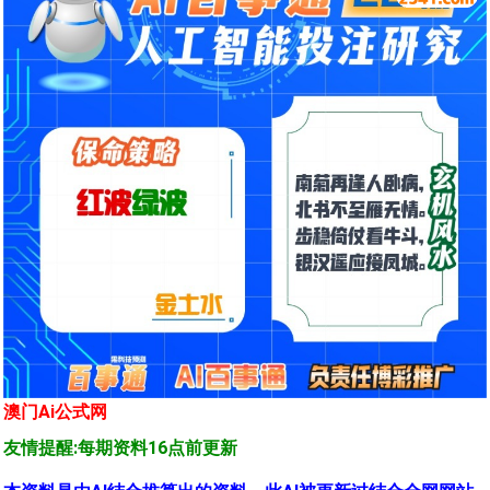
澳门
Ai公式网
友情提醒:每期资料16点前更新